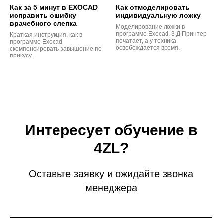
Как за 5 минут в EXOCAD
Как отмоделировать
исправить ошибку
индивидуальную ложку
врачебного слепка
Моделирование ложки в
программе Exocad. 3 Д Принтер
Краткая инструкция, как в
печатает, а у техника
программе Exocad
освобождается время.
скомпенсировать завышение по
прикусу.
Интересует обучение в
4ZL?
Оставьте заявку и ожидайте звонка
менеджера