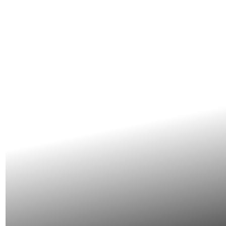
❨ кейсы учеников ❩
Результаты, которые
гов
сами за себя
Ра
Ра