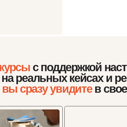
рсы
с поддержкой наставник
 реальных кейсах
и результ
 сразу увидите
в своей раб
Онлайн
2 модуля