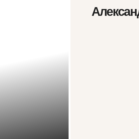
орят
ботал только в мануале 5 лет
бочий график от 12 часов в день
За 3 месяц
на работе 
Скорость и