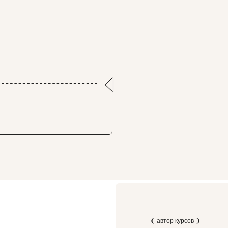
❨ автор курсов ❩
Александр Чё