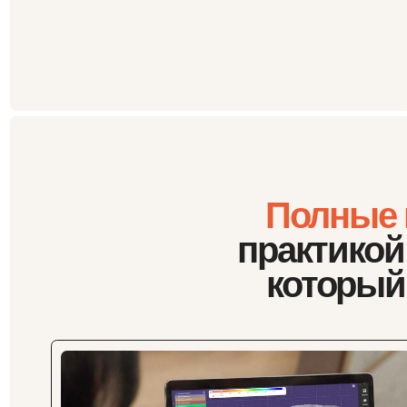
Полные ку
практикой на
который
вы
Онлайн
7 модулей