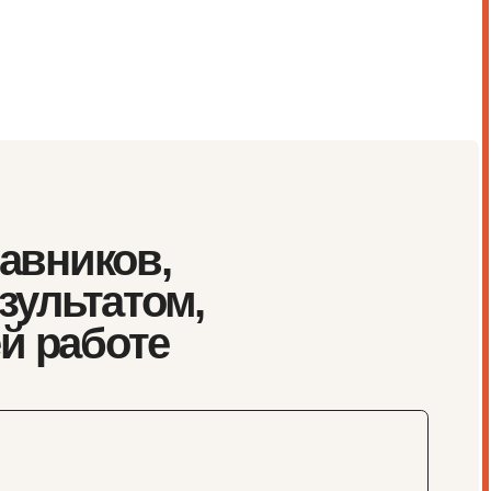
ов,
атом,
оте