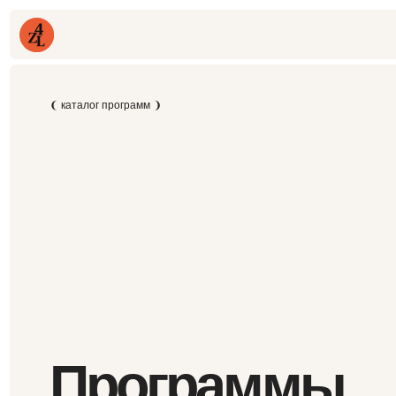
Програ
❨ каталог программ ❩
Программы
Академии 4ZL